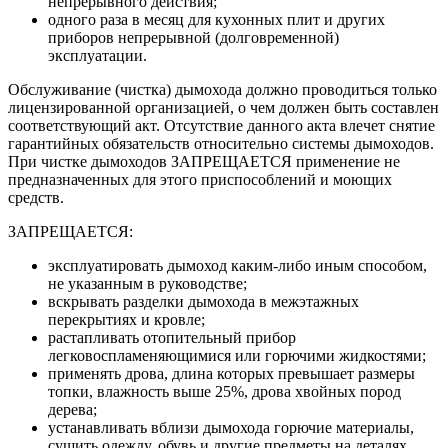
непрерывного действия;
одного раза в месяц для кухонных плит и других
приборов непрерывной (долговременной)
эксплуатации.
Обслуживание (чистка) дымохода должно проводиться только
лицензированной организацией, о чем должен быть составлен
соответствующий акт. Отсутствие данного акта влечет снятие
гарантийных обязательств относительно системы дымоходов.
При чистке дымоходов ЗАПРЕЩАЕТСЯ применение не
предназначенных для этого приспособлений и моющих
средств.
ЗАПРЕЩАЕТСЯ:
эксплуатировать дымоход каким-либо иным способом,
не указанным в руководстве;
вскрывать разделки дымохода в межэтажных
перекрытиях и кровле;
растапливать отопительный прибор
легковоспламеняющимися или горючими жидкостями;
применять дрова, длина которых превышает размеры
топки, влажность выше 25%, дрова хвойных пород
дерева;
устанавливать вблизи дымохода горючие материалы,
сушить одежду, обувь и другие предметы на деталях