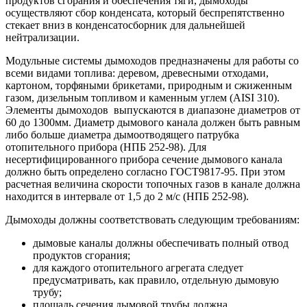
продуктов сгорания и обеспечения тяги, дымоходы
осуществляют сбор конденсата, который беспрепятственно
стекает вниз в конденсатосборник для дальнейшей
нейтрализации.
Модульные системы дымоходов предназначены для работы со
всеми видами топлива: деревом, древесными отходами,
картоном, торфяными брикетами, природным и сжиженным
газом, дизельным топливом и каменным углем (AISI 310).
Элементы дымоходов выпускаются в диапазоне диаметров от
60 до 1300мм. Диаметр дымового канала должен быть равным
либо больше диаметра дымоотводящего патрубка
отопительного прибора (НПБ 252-98). Для
несертифицированного прибора сечение дымового канала
должно быть определено согласно ГОСТ9817-95. При этом
расчетная величина скорости топочных газов в канале должна
находится в интервале от 1,5 до 2 м/с (НПБ 252-98).
Дымоходы должны соответствовать следующим требованиям:
дымовые каналы должны обеспечивать полный отвод
продуктов сгорания;
для каждого отопительного агрегата следует
предусматривать, как правило, отдельную дымовую
трубу;
площадь сечения дымовой трубы должна