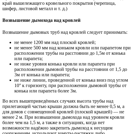
край вышележащего кровельного покрытия (черепица,
шифер, листовой металл и т. д.)
Возвышение дымохода над кровлей
Возвышение дымовых труб над кровлей следует принимать:
не менее 1200 мм над плоской кровлей;
не менее 500 мм над коньком кровли или парапетом при
расположении трубы на расстоянии до 1,5м от конька
или парапета;
не ниже уровня конька кровли или парапета при
расположении дымовой трубы на расстоянии от 1,5 до
3м от конька или парапета;
не ниже линии, проведенной от конька вниз под углом
10° к горизонту, при расположении дымовой трубы от
конька или парапета более 3м.
Во всех вышеприведённых случаях высота трубы над
прилегающей частью крыши должна быть не менее 0,5 м, а
для домов с совмещенной кровлей (плоской крышей) — не
менее 2 м. При возвышении дымохода над уровнем кровли
более чем на 1,5 м, а также в ситуациях, когда нет
возможности надёжно закрепить дымоход к несущим
сооружениям, используют хомуты-растяжки либо