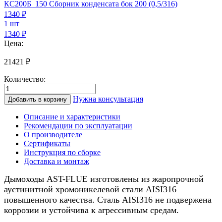
КС200Б 150 Сборник конденсата бок 200 (0,5/316)
1340
₽
1 шт
1340 ₽
Цена:
21421
₽
Количество:
Количество
товара
Нужна консультация
Добавить в корзину
Дымоход
для
Описание и характеристики
газового
Рекомендации по эксплуатации
котла
О производителе
0,5/
Сертификаты
нерж.,
Инструкция по сборке
150мм,
Доставка и монтаж
6м
Дымоходы AST-FLUE изготовлены из жаропрочной
аустинитной хромоникелевой стали AISI316
повышенного качества. Сталь AISI316 не подвержена
коррозии и устойчива к агрессивным средам.