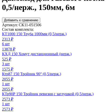
0,5/нерж., 150мм, 6м
Добавить к сравнению
Артикул:
СК11-051506
Состав комплекта:
КТ1000 150 Труба 1000мм (0,5/нерж.)
2313
₽
6 шт
13878 ₽
КХД 150 Хомут дистанционный (нерж.)
525
₽
3 шт
1575 ₽
Ктр87 150 Тройник 90° (0,5/нерж.)
2055
₽
1 шт
2055 ₽
КТр90Р 150 Тройник ревизия с заглушкой (0,5/нерж.)
2573
₽
1 шт
2573 ₽