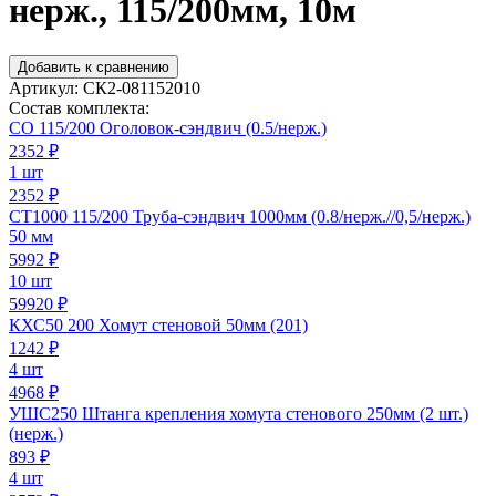
нерж., 115/200мм, 10м
Добавить к сравнению
Артикул:
СК2-081152010
Состав комплекта:
СО 115/200 Оголовок-сэндвич (0.5/нерж.)
2352
₽
1 шт
2352 ₽
СТ1000 115/200 Труба-сэндвич 1000мм (0.8/нерж.//0,5/нерж.)
50 мм
5992
₽
10 шт
59920 ₽
КХС50 200 Хомут стеновой 50мм (201)
1242
₽
4 шт
4968 ₽
УШС250 Штанга крепления хомута стенового 250мм (2 шт.)
(нерж.)
893
₽
4 шт