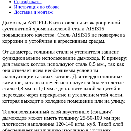
нерж.,
Сертификаты
115/200мм,
Инструкция по сборке
10м
Доставка и монтаж
Дымоходы AST-FLUE изготовлены из жаропрочной
аустинитной хромоникелевой стали AISI316
повышенного качества. Сталь AISI316 не подвержена
коррозии и устойчива к агрессивным средам.
От диаметра, толщины стали и утеплителя зависит
функциональное использование дымохода. К примеру:
для газовых котлов используют сталь 0,5 мм., так как
она отвечает всем необходимым условиям
эксплуатации газовых котлов. Для твердотопливных
каминов, котлов и печей используется более толстые
стали 0,8 мм. и 1,0 мм с дополнительной защитой в
переходах через перекрытие и утеплением той части,
которая выходит в холодное помещение или на улицу.
Теплоизоляционный слой двустенных (сэндвич)
дымоходов может иметь толщину 25-50-100 мм при
плотности наполнения 120-140 кг/м. куб. Такой слой
обеспечивает наилучшую изоляцию в условиях