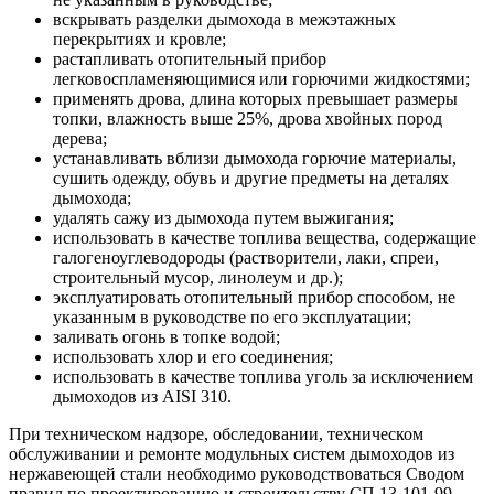
вскрывать разделки дымохода в межэтажных
перекрытиях и кровле;
растапливать отопительный прибор
легковоспламеняющимися или горючими жидкостями;
применять дрова, длина которых превышает размеры
топки, влажность выше 25%, дрова хвойных пород
дерева;
устанавливать вблизи дымохода горючие материалы,
сушить одежду, обувь и другие предметы на деталях
дымохода;
удалять сажу из дымохода путем выжигания;
использовать в качестве топлива вещества, содержащие
галогеноуглеводороды (растворители, лаки, спреи,
строительный мусор, линолеум и др.);
эксплуатировать отопительный прибор способом, не
указанным в руководстве по его эксплуатации;
заливать огонь в топке водой;
использовать хлор и его соединения;
использовать в качестве топлива уголь за исключением
дымоходов из AISI 310.
При техническом надзоре, обследовании, техническом
обслуживании и ремонте модульных систем дымоходов из
нержавеющей стали необходимо руководствоваться Сводом
правил по проектированию и строительству СП 13-101-99