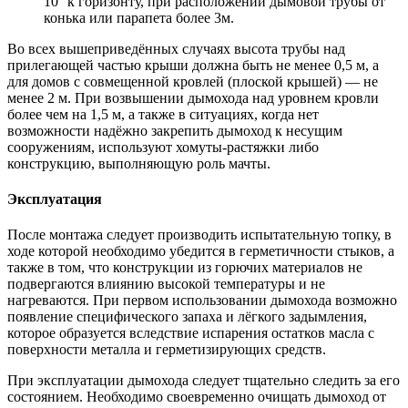
10° к горизонту, при расположении дымовой трубы от
конька или парапета более 3м.
Во всех вышеприведённых случаях высота трубы над
прилегающей частью крыши должна быть не менее 0,5 м, а
для домов с совмещенной кровлей (плоской крышей) — не
менее 2 м. При возвышении дымохода над уровнем кровли
более чем на 1,5 м, а также в ситуациях, когда нет
возможности надёжно закрепить дымоход к несущим
сооружениям, используют хомуты-растяжки либо
конструкцию, выполняющую роль мачты.
Эксплуатация
После монтажа следует производить испытательную топку, в
ходе которой необходимо убедится в герметичности стыков, а
также в том, что конструкции из горючих материалов не
подвергаются влиянию высокой температуры и не
нагреваются. При первом использовании дымохода возможно
появление специфического запаха и лёгкого задымления,
которое образуется вследствие испарения остатков масла с
поверхности металла и герметизирующих средств.
При эксплуатации дымохода следует тщательно следить за его
состоянием. Необходимо своевременно очищать дымоход от