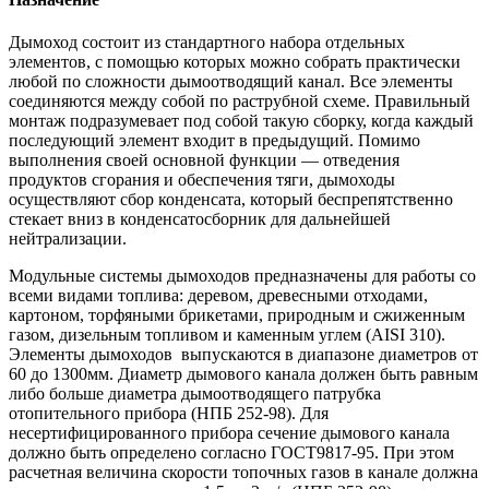
Дымоход состоит из стандартного набора отдельных
элементов, с помощью которых можно собрать практически
любой по сложности дымоотводящий канал. Все элементы
соединяются между собой по раструбной схеме. Правильный
монтаж подразумевает под собой такую сборку, когда каждый
последующий элемент входит в предыдущий. Помимо
выполнения своей основной функции — отведения
продуктов сгорания и обеспечения тяги, дымоходы
осуществляют сбор конденсата, который беспрепятственно
стекает вниз в конденсатосборник для дальнейшей
нейтрализации.
Модульные системы дымоходов предназначены для работы со
всеми видами топлива: деревом, древесными отходами,
картоном, торфяными брикетами, природным и сжиженным
газом, дизельным топливом и каменным углем (AISI 310).
Элементы дымоходов выпускаются в диапазоне диаметров от
60 до 1300мм. Диаметр дымового канала должен быть равным
либо больше диаметра дымоотводящего патрубка
отопительного прибора (НПБ 252-98). Для
несертифицированного прибора сечение дымового канала
должно быть определено согласно ГОСТ9817-95. При этом
расчетная величина скорости топочных газов в канале должна