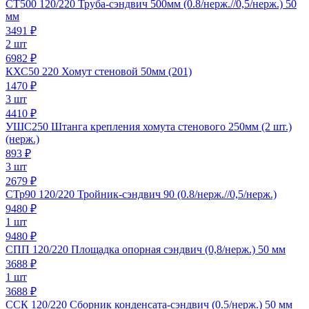
СТ500 120/220 Труба-сэндвич 500мм (0.8/нерж.//0,5/нерж.) 50
мм
3491
₽
2 шт
6982 ₽
КХС50 220 Хомут стеновой 50мм (201)
1470
₽
3 шт
4410 ₽
УШС250 Штанга крепления хомута стенового 250мм (2 шт.)
(нерж.)
893
₽
3 шт
2679 ₽
СТр90 120/220 Тройник-сэндвич 90 (0.8/нерж.//0,5/нерж.)
9480
₽
1 шт
9480 ₽
СПП 120/220 Площадка опорная сэндвич (0,8/нерж.) 50 мм
3688
₽
1 шт
3688 ₽
ССК 120/220 Сборник конденсата-сэндвич (0.5/нерж.) 50 мм