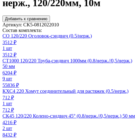
нерж., 120/220мм, 10м
Добавить к сравнению
Артикул:
СК5-0812022010
Состав комплекта:
СО 120/220 Оголовок-сэндвич (0.5/нерж.)
3512
₽
1 шт
3512 ₽
СТ1000 120/220 Труба-сэндвич 1000мм (0.8/нерж.//0,5/нерж.)
50 мм
6204
₽
9 шт
55836 ₽
КХС4 220 Хомут соединительный для растяжек (0.5/нерж.)
712
₽
1 шт
712 ₽
СК45 120/220 Колено-сэндвич 45° (0.8/нерж.//0,5/нерж.) 50 мм
4216
₽
2 шт
8432 ₽