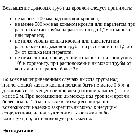
Возвышение дымовых труб над кровлей следует принимать:
не менее 1200 мм над плоской кровлей;
не менее 500 мм над коньком кровли или парапетом при
расположении трубы на расстоянии до 1,5м от конька
или парапета;
не ниже уровня конька кровли или парапета при
расположении дымовой трубы на расстоянии от 1,5 до
3м от конька или парапета;
не ниже линии, проведенной от конька вниз под углом
10° к горизонту, при расположении дымовой трубы от
конька или парапета более 3м.
Во всех вышеприведённых случаях высота трубы над
прилегающей частью крыши должна быть не менее 0,5 м, а
для домов с совмещенной кровлей (плоской крышей) — не
менее 2 м. При возвышении дымохода над уровнем кровли
более чем на 1,5 м, а также в ситуациях, когда нет
возможности надёжно закрепить дымоход к несущим
сооружениям, используют хомуты-растяжки либо
конструкцию, выполняющую роль мачты.
Эксплуатация