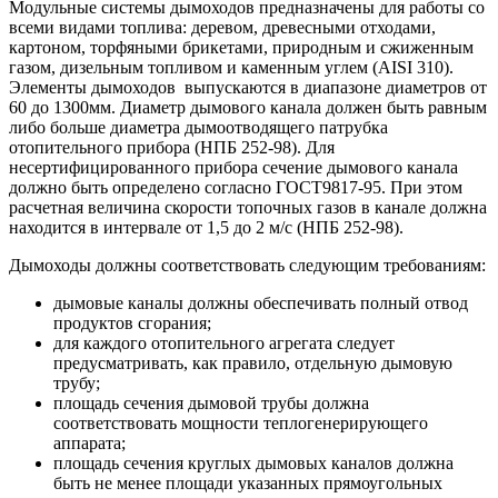
Модульные системы дымоходов предназначены для работы со
всеми видами топлива: деревом, древесными отходами,
картоном, торфяными брикетами, природным и сжиженным
газом, дизельным топливом и каменным углем (AISI 310).
Элементы дымоходов выпускаются в диапазоне диаметров от
60 до 1300мм. Диаметр дымового канала должен быть равным
либо больше диаметра дымоотводящего патрубка
отопительного прибора (НПБ 252-98). Для
несертифицированного прибора сечение дымового канала
должно быть определено согласно ГОСТ9817-95. При этом
расчетная величина скорости топочных газов в канале должна
находится в интервале от 1,5 до 2 м/с (НПБ 252-98).
Дымоходы должны соответствовать следующим требованиям:
дымовые каналы должны обеспечивать полный отвод
продуктов сгорания;
для каждого отопительного агрегата следует
предусматривать, как правило, отдельную дымовую
трубу;
площадь сечения дымовой трубы должна
соответствовать мощности теплогенерирующего
аппарата;
площадь сечения круглых дымовых каналов должна
быть не менее площади указанных прямоугольных