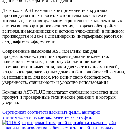
адаптеров и декоративных изделий.
Дымоходы AST находят свое применение в крупных
производственных проектах отопительных систем и
котельных, в индивидуальном строительстве, коллективных
системах поквартирного отопления, в задачах обустройства
вентиляции медицинских и детских учреждений, в пищевом
производстве и даже в дизайнерских интерьерных работах и
ландшафтном оформлении.
Современные дымоходы AST идеальны как для
профессионалов, ценящих гарантированное качество,
надежность монтажа, простоту сборки и широкие
возможности применения, так и для частных покупателей,
владельцев дач, загородных домов и бань, любителей камина,
и, несомненно, для всех, кто ценит свою безопасность,
уверенность, стабильность и удобство использования.
Компания AST-FLUE предлагает стабильно качественный
продукт и проверенные технические решения, в которых
уверена.
Сертификат соответствия
скачать файл
Санитарно-
эпидимиологическое заключение
скачать файл
Пожарный сертификат
скачать файл
Правила производства работ, ремонта печей и дымовых