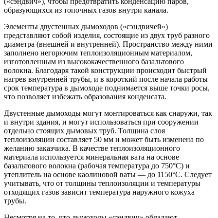
(«сэндвич»), чтобы предотвратить конденсацию паров,
образующихся из топочных газов внутри канала.
Элементы двустенных дымоходов («сэндвичей»)
представляют собой изделия, состоящие из двух труб разного
диаметра (внешней и внутренней). Пространство между ними
заполнено негорючим теплоизоляционным материалом,
изготовленным из высококачественного базальтового
волокна. Благодаря такой конструкции происходит быстрый
нагрев внутренней трубы, и в короткий после начала работы
срок температура в дымоходе поднимается выше точки росы,
что позволяет избежать образования конденсата.
Двустенные дымоходы могут монтироваться как снаружи, так
и внутри здания, и могут использоваться при сооружении
отдельно стоящих дымовых труб. Толщина слоя
теплоизоляции составляет 50 мм и может быть изменена по
желанию заказчика. В качестве теплоизоляционного
материала используется минеральная вата на основе
базальтового волокна (рабочая температура до 750°С) и
утеплитель на основе каолиновой ваты — до 1150°С. Следует
учитывать, что от толщины теплоизоляции и температуры
отходящих газов зависит температура наружного кожуха
трубы.
Несмотря на то, что дымоходы «сэндвич» обладают