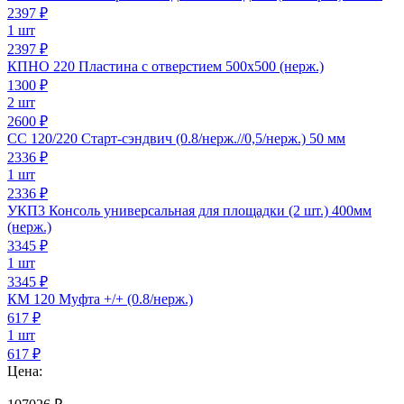
2397
₽
1 шт
2397 ₽
КПНО 220 Пластина с отверстием 500х500 (нерж.)
1300
₽
2 шт
2600 ₽
СС 120/220 Старт-сэндвич (0.8/нерж.//0,5/нерж.) 50 мм
2336
₽
1 шт
2336 ₽
УКП3 Консоль универсальная для площадки (2 шт.) 400мм
(нерж.)
3345
₽
1 шт
3345 ₽
КМ 120 Муфта +/+ (0.8/нерж.)
617
₽
1 шт
617 ₽
Цена: