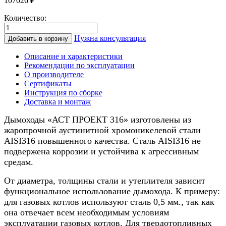
107026
₽
Количество:
Количество
товара
Нужна консультация
Добавить в корзину
Дымоход
для
Описание и характеристики
камина
Рекомендации по эксплуатации
0.8/
О производителе
нерж.,
Сертификаты
120/220мм,
Инструкция по сборке
10м
Доставка и монтаж
Дымоходы «АСТ ПРОЕКТ 316» изготовлены из
жаропрочной аустинитной хромоникелевой стали
AISI316 повышенного качества. Сталь AISI316 не
подвержена коррозии и устойчива к агрессивным
средам.
От диаметра, толщины стали и утеплителя зависит
функциональное использование дымохода. К примеру:
для газовых котлов используют сталь 0,5 мм., так как
она отвечает всем необходимым условиям
эксплуатации газовых котлов. Для твердотопливных