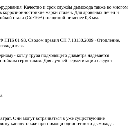
орудования. Качество и срок службы дымохода также во многом
ь коррозионностойкие марки сталей. Для дровяных печей и
йкой стали (Cr>16%) толщиной не менее 0,8 мм.
Ф ППБ 01-93, Сводом правил СП 7.13130.2009 «Отопление,
изводителя.
рному» котлу труба подходящего диаметра надевается
остойким герметиком. Для лучшей герметизации следует
а.
атрат. Они могут встраиваться в уже существующие
вому каналу также при помощи одностенного дымохода.