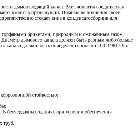
жности дымоотводящий канал. Все элементы соединяются
лемент входит в предыдущий. Помимо выполнения своей
препятственно стекает вниз в конденсатосборник для
м, торфяными брикетами, природным и сжиженным газом,
. Диаметр дымового канала должен быть равным либо больше
го канала должно быть определено согласно ГОСТ9817-95.
 коррозионной стойкостью;
бы;
у. В бесчердачных зданиях при условии обеспечения
 труб.