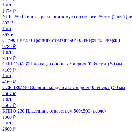
1 шт
1474 ₽
УШС250 Штанга крепления хомута стенового 250мм (2 шт.) (не
893
₽
1 шт
893 ₽
СТр90 130/230 Тройник-сэндвич 90° (0.8/нерж.//0,5/нерж.)
9789
₽
1 шт
9789 ₽
СПП 130/230 Площадка опорная сэндвич (0,8/нерж.) 50 мм
4169
₽
1 шт
4169 ₽
ССК 130/230 Сборник конденсата-сэндвич (0.5/нерж.) 50 мм
2507
₽
1 шт
2507 ₽
КПНО 230 Пластина с отверстием 500х500 (нерж.)
1300
₽
2 шт
2600 ₽