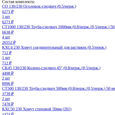
Состав комплекта:
СО 130/230 Оголовок-сэндвич (0.5/нерж.)
6271
₽
1 шт
6271 ₽
СТ1000 130/230 Труба-сэндвич 1000мм (0.8/нерж.//0,5/нерж.) 5
6638
₽
4 шт
26552 ₽
КХС4 230 Хомут соединительный для растяжек (0.5/нерж.)
712
₽
1 шт
712 ₽
СК45 130/230 Колено-сэндвич 45° (0.8/нерж.//0,5/нерж.)
4498
₽
2 шт
8996 ₽
СТ500 130/230 Труба-сэндвич 500мм (0.8/нерж.//0,5/нерж.) 50 м
3739
₽
2 шт
7478 ₽
КХС50 230 Хомут стеновой 50мм (201)
1474
₽