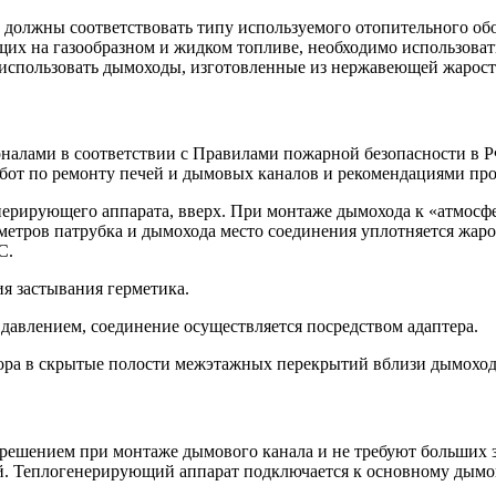
, должны соответствовать типу используемого отопительного об
ющих на газообразном и жидком топливе, необходимо использоват
 использовать дымоходы, изготовленные из нержавеющей жаросто
алами в соответствии с Правилами пожарной безопасности в Р
бот по ремонту печей и дымовых каналов и рекомендациями про
ерирующего аппарата, вверх. При монтаже дымохода к «атмосфе
аметров патрубка и дымохода место соединения уплотняется жар
С.
ия застывания герметика.
авлением, соединение осуществляется посредством адаптера.
ора в скрытые полости межэтажных перекрытий вблизи дымоход
ешением при монтаже дымового канала и не требуют больших з
. Теплогенерирующий аппарат подключается к основному дымо