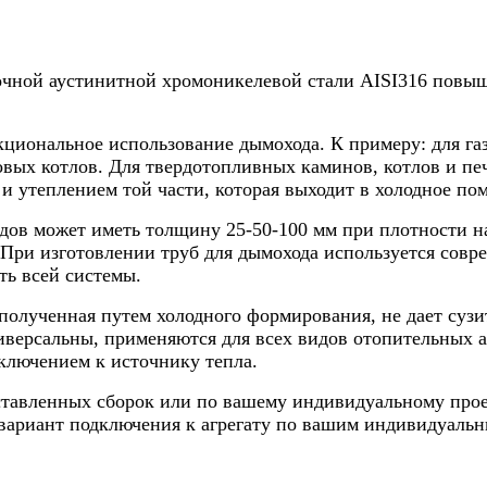
ой аустинитной хромоникелевой стали AISI316 повышен
циональное использование дымохода. К примеру: для газо
вых котлов. Для твердотопливных каминов, котлов и пече
и утеплением той части, которая выходит в холодное по
ов может иметь толщину 25-50-100 мм при плотности нап
При изготовлении труб для дымохода используется совр
ть всей системы.
полученная путем холодного формирования, не дает сузи
ерсальны, применяются для всех видов отопительных аг
одключением к источнику тепла.
дставленных сборок или по вашему индивидуальному прое
вариант подключения к агрегату по вашим индивидуальн