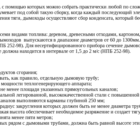
в, с помощью которых можно собрать практически любой по сло
умевает под собой такую сборку, когда каждый последующий э
ния тяги, дымоходы осуществляют сбор конденсата, который бес
семи видами топлива: деревом, древесными отходами, картоно
дымоходов выпускаются в диапазоне диаметров от 60 до 1300мм
ПБ 252-98). Для несертифицированного прибора сечение дымово
должна находится в интервале от 1,5 до 2 м/с (НПБ 252-98).
дуктов сгорания;
вать, как правило, отдельную дымовую трубу;
ь мощности теплогенерирующего аппарата;
 не менее площади указанных прямоугольных каналов;
альной легированной, высококачественной стали с повышенной
каналов выполняются карманы глубиной 250 мм;
радиус закругления которых должен быть не менее диаметра тру
кая высота обеспечивает необходимое разряжение и создает тяг
нята менее пяти метров;
ых рядом с дымовыми трубами, должна быть равной высоте этих