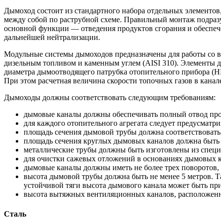
Дымоход состоит из стандартного набора отдельных элементо
между собой по раструбной схеме. Правильный монтаж подраз
основной функции — отведения продуктов сгорания и обеспече
дальнейшей нейтрализации.
Модульные системы дымоходов предназначены для работы со в
дизельным топливом и каменным углем (AISI 310). Элементы 
диаметра дымоотводящего патрубка отопительного прибора (Н
При этом расчетная величина скорости топочных газов в канале 
Дымоходы должны соответствовать следующим требованиям:
дымовые каналы должны обеспечивать полный отвод про
для каждого отопительного агрегата следует предусматри
площадь сечения дымовой трубы должна соответствоват
площадь сечения круглых дымовых каналов должна быть
металлические трубы должны быть изготовлены из специ
для очистки сажевых отложений в основаниях дымовых 
дымовые каналы должны иметь не более трех поворотов, 
высота дымовой трубы должна быть не менее 5 метров. Та
устойчивой тяги высота дымового канала может быть при
высота вытяжных вентиляционных каналов, расположенн
Сталь