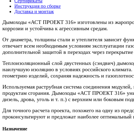
Сертификаты
130/230мм,
Инструкция по сборке
5м
Доставка и монтаж
Дымоходы «АСТ ПРОЕКТ 316» изготовлены из жаропрочн
коррозии и устойчива к агрессивным средам.
От диаметра, толщины стали и утеплителя зависит функ
отвечает всем необходимым условиям эксплуатации газо
дополнительной защитой в переходах через перекрытие 
Теплоизоляционный слой двустенных (сэндвич) дымоход
наилучшую изоляцию в условиях российского климата. 
геометрию изделий, сохраняя надежность и газоплотнос
Используемая раструбная система соединения модулей, 
продуктам сгорания. Дымоходы «АСТ ПРОЕКТ 316» унив
дизель, дрова, уголь и т. п.) с верхним или боковым п
Для точного расчета проекта, похожего на одну из пре
проконсультируют и предложат наиболее оптимальный 
Назначение