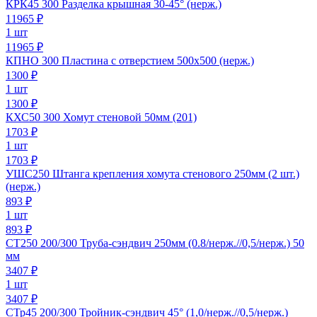
КРК45 300 Разделка крышная 30-45° (нерж.)
11965
₽
1 шт
11965 ₽
КПНО 300 Пластина с отверстием 500х500 (нерж.)
1300
₽
1 шт
1300 ₽
КХС50 300 Хомут стеновой 50мм (201)
1703
₽
1 шт
1703 ₽
УШС250 Штанга крепления хомута стенового 250мм (2 шт.)
(нерж.)
893
₽
1 шт
893 ₽
СТ250 200/300 Труба-сэндвич 250мм (0.8/нерж.//0,5/нерж.) 50
мм
3407
₽
1 шт
3407 ₽
СТр45 200/300 Тройник-сэндвич 45° (1,0/нерж.//0,5/нерж.)