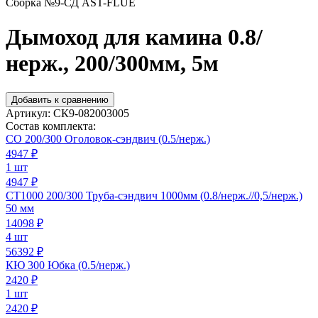
Сборка №9-СД AST-FLUE
Дымоход для камина 0.8/
нерж., 200/300мм, 5м
Добавить к сравнению
Артикул:
СК9-082003005
Состав комплекта:
СО 200/300 Оголовок-сэндвич (0.5/нерж.)
4947
₽
1 шт
4947 ₽
СТ1000 200/300 Труба-сэндвич 1000мм (0.8/нерж.//0,5/нерж.)
50 мм
14098
₽
4 шт
56392 ₽
КЮ 300 Юбка (0.5/нерж.)
2420
₽
1 шт
2420 ₽