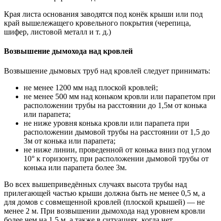
Края листа основания заводятся под конёк крыши или под
край вышележащего кровельного покрытия (черепица,
шифер, листовой металл и т. д.)
Возвышение дымохода над кровлей
Возвышение дымовых труб над кровлей следует принимать:
не менее 1200 мм над плоской кровлей;
не менее 500 мм над коньком кровли или парапетом при
расположении трубы на расстоянии до 1,5м от конька
или парапета;
не ниже уровня конька кровли или парапета при
расположении дымовой трубы на расстоянии от 1,5 до
3м от конька или парапета;
не ниже линии, проведенной от конька вниз под углом
10° к горизонту, при расположении дымовой трубы от
конька или парапета более 3м.
Во всех вышеприведённых случаях высота трубы над
прилегающей частью крыши должна быть не менее 0,5 м, а
для домов с совмещенной кровлей (плоской крышей) — не
менее 2 м. При возвышении дымохода над уровнем кровли
более чем на 1,5 м, а также в ситуациях, когда нет