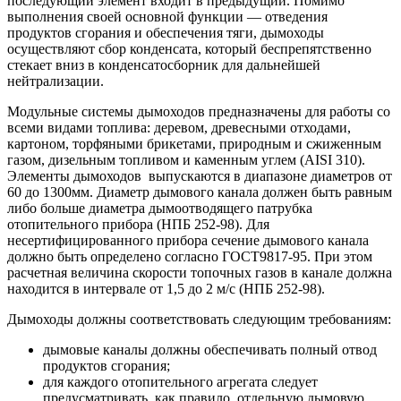
последующий элемент входит в предыдущий. Помимо
выполнения своей основной функции — отведения
продуктов сгорания и обеспечения тяги, дымоходы
осуществляют сбор конденсата, который беспрепятственно
стекает вниз в конденсатосборник для дальнейшей
нейтрализации.
Модульные системы дымоходов предназначены для работы со
всеми видами топлива: деревом, древесными отходами,
картоном, торфяными брикетами, природным и сжиженным
газом, дизельным топливом и каменным углем (AISI 310).
Элементы дымоходов выпускаются в диапазоне диаметров от
60 до 1300мм. Диаметр дымового канала должен быть равным
либо больше диаметра дымоотводящего патрубка
отопительного прибора (НПБ 252-98). Для
несертифицированного прибора сечение дымового канала
должно быть определено согласно ГОСТ9817-95. При этом
расчетная величина скорости топочных газов в канале должна
находится в интервале от 1,5 до 2 м/с (НПБ 252-98).
Дымоходы должны соответствовать следующим требованиям:
дымовые каналы должны обеспечивать полный отвод
продуктов сгорания;
для каждого отопительного агрегата следует
предусматривать, как правило, отдельную дымовую