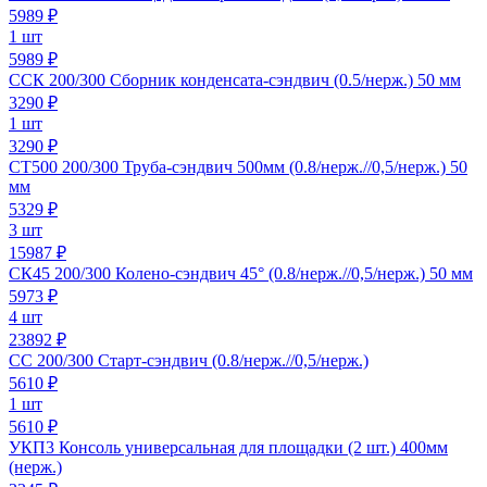
5989
₽
1 шт
5989 ₽
ССК 200/300 Сборник конденсата-сэндвич (0.5/нерж.) 50 мм
3290
₽
1 шт
3290 ₽
СТ500 200/300 Труба-сэндвич 500мм (0.8/нерж.//0,5/нерж.) 50
мм
5329
₽
3 шт
15987 ₽
СК45 200/300 Колено-сэндвич 45° (0.8/нерж.//0,5/нерж.) 50 мм
5973
₽
4 шт
23892 ₽
СС 200/300 Старт-сэндвич (0.8/нерж.//0,5/нерж.)
5610
₽
1 шт
5610 ₽
УКП3 Консоль универсальная для площадки (2 шт.) 400мм
(нерж.)