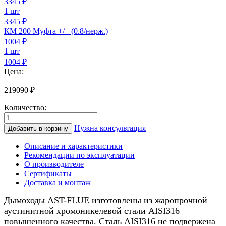
3345
₽
1 шт
3345 ₽
КМ 200 Муфта +/+ (0.8/нерж.)
1004
₽
1 шт
1004 ₽
Цена:
219090
₽
Количество:
Количество
товара
Нужна консультация
Добавить в корзину
Дымоход
для
Описание и характеристики
камина
Рекомендации по эксплуатации
0.8/
О производителе
нерж.,
Сертификаты
200/300мм,
Доставка и монтаж
8м
Дымоходы AST-FLUE изготовлены из жаропрочной
аустинитной хромоникелевой стали AISI316
повышенного качества. Сталь AISI316 не подвержена