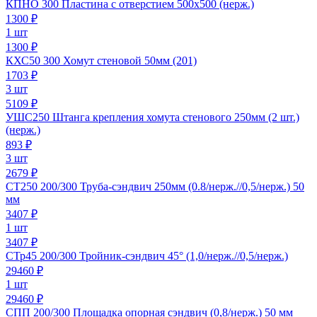
КПНО 300 Пластина с отверстием 500х500 (нерж.)
1300
₽
1 шт
1300 ₽
КХС50 300 Хомут стеновой 50мм (201)
1703
₽
3 шт
5109 ₽
УШС250 Штанга крепления хомута стенового 250мм (2 шт.)
(нерж.)
893
₽
3 шт
2679 ₽
СТ250 200/300 Труба-сэндвич 250мм (0.8/нерж.//0,5/нерж.) 50
мм
3407
₽
1 шт
3407 ₽
СТр45 200/300 Тройник-сэндвич 45° (1,0/нерж.//0,5/нерж.)
29460
₽
1 шт
29460 ₽
СПП 200/300 Площадка опорная сэндвич (0,8/нерж.) 50 мм