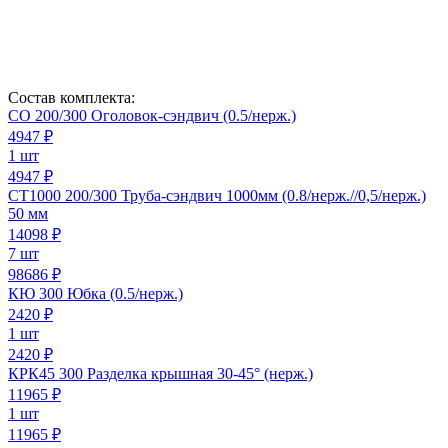
Состав комплекта:
СО 200/300 Оголовок-сэндвич (0.5/нерж.)
4947
₽
1 шт
4947 ₽
СТ1000 200/300 Труба-сэндвич 1000мм (0.8/нерж.//0,5/нерж.)
50 мм
14098
₽
7 шт
98686 ₽
КЮ 300 Юбка (0.5/нерж.)
2420
₽
1 шт
2420 ₽
КРК45 300 Разделка крышная 30-45° (нерж.)
11965
₽
1 шт
11965 ₽