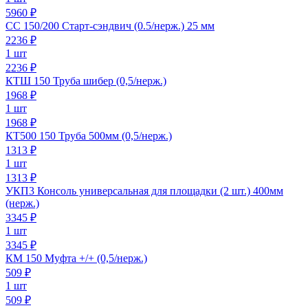
5960 ₽
СС 150/200 Старт-сэндвич (0.5/нерж.) 25 мм
2236
₽
1 шт
2236 ₽
КТШ 150 Труба шибер (0,5/нерж.)
1968
₽
1 шт
1968 ₽
КТ500 150 Труба 500мм (0,5/нерж.)
1313
₽
1 шт
1313 ₽
УКП3 Консоль универсальная для площадки (2 шт.) 400мм
(нерж.)
3345
₽
1 шт
3345 ₽
КМ 150 Муфта +/+ (0,5/нерж.)
509
₽
1 шт
509 ₽