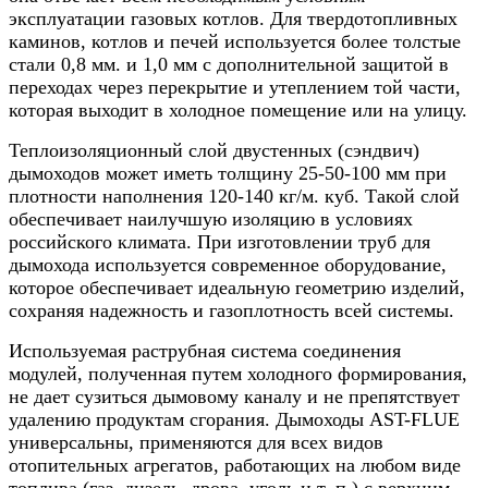
эксплуатации газовых котлов. Для твердотопливных
каминов, котлов и печей используется более толстые
стали 0,8 мм. и 1,0 мм с дополнительной защитой в
переходах через перекрытие и утеплением той части,
которая выходит в холодное помещение или на улицу.
Теплоизоляционный слой двустенных (сэндвич)
дымоходов может иметь толщину 25-50-100 мм при
плотности наполнения 120-140 кг/м. куб. Такой слой
обеспечивает наилучшую изоляцию в условиях
российского климата. При изготовлении труб для
дымохода используется современное оборудование,
которое обеспечивает идеальную геометрию изделий,
сохраняя надежность и газоплотность всей системы.
Используемая раструбная система соединения
модулей, полученная путем холодного формирования,
не дает сузиться дымовому каналу и не препятствует
удалению продуктам сгорания. Дымоходы AST-FLUE
универсальны, применяются для всех видов
отопительных агрегатов, работающих на любом виде
топлива (газ, дизель, дрова, уголь и т. п.) с верхним