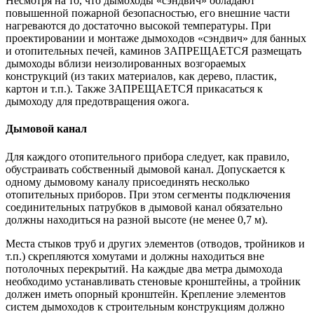
Несмотря на то, что дымоходы «сэндвич» обладают
повышенной пожарной безопасностью, его внешние части
нагреваются до достаточно высокой температуры. При
проектировании и монтаже дымоходов «сэндвич» для банных
и отопительных печей, каминов ЗАПРЕЩАЕТСЯ размещать
дымоходы вблизи неизолированных возгораемых
конструкций (из таких материалов, как дерево, пластик,
картон и т.п.). Также ЗАПРЕЩАЕТСЯ прикасаться к
дымоходу для предотвращения ожога.
Дымовой канал
Для каждого отопительного прибора следует, как правило,
обустраивать собственный дымовой канал. Допускается к
одному дымовому каналу присоединять несколько
отопительных приборов. При этом сегменты подключения
соединительных патрубков в дымовой канал обязательно
должны находиться на разной высоте (не менее 0,7 м).
Места стыков труб и других элементов (отводов, тройников и
т.п.) скрепляются хомутами и должны находиться вне
потолочных перекрытий. На каждые два метра дымохода
необходимо устанавливать стеновые кронштейны, а тройник
должен иметь опорный кронштейн. Крепление элементов
систем дымоходов к строительным конструкциям должно