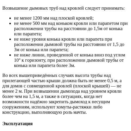
Возвышение дымовых труб над кровлей следует принимать:
не менее 1200 мм над плоской кровлей;
не менее 500 мм над коньком кровли или парапетом при
расположении трубы на расстоянии до 1,5м от конька
или парапета;
не ниже уровня конька кровли или парапета при
расположении дымовой трубы на расстоянии от 1,5 до
3м от конька или парапета;
не ниже линии, проведенной от конька вниз под углом
10° к горизонту, при расположении дымовой трубы от
конька или парапета более 3м.
Во всех вышеприведённых случаях высота трубы над
прилегающей частью крыши должна быть не менее 0,5 м, а
для домов с совмещенной кровлей (плоской крышей) — не
менее 2 м. При возвышении дымохода над уровнем кровли
более чем на 1,5 м, а также в ситуациях, когда нет
возможности надёжно закрепить дымоход к несущим
сооружениям, используют хомуты-растяжки либо
конструкцию, выполняющую роль мачты.
Эксплуатация