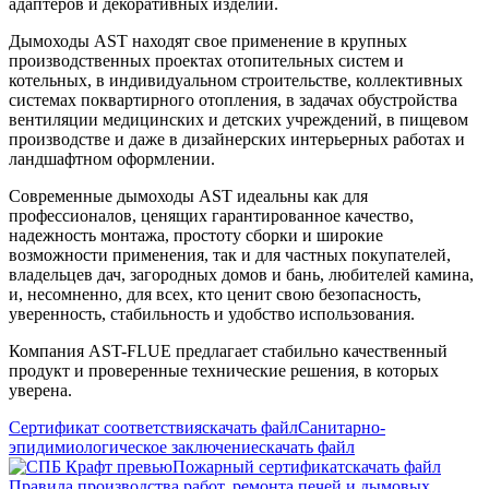
адаптеров и декоративных изделий.
Дымоходы AST находят свое применение в крупных
производственных проектах отопительных систем и
котельных, в индивидуальном строительстве, коллективных
системах поквартирного отопления, в задачах обустройства
вентиляции медицинских и детских учреждений, в пищевом
производстве и даже в дизайнерских интерьерных работах и
ландшафтном оформлении.
Современные дымоходы AST идеальны как для
профессионалов, ценящих гарантированное качество,
надежность монтажа, простоту сборки и широкие
возможности применения, так и для частных покупателей,
владельцев дач, загородных домов и бань, любителей камина,
и, несомненно, для всех, кто ценит свою безопасность,
уверенность, стабильность и удобство использования.
Компания AST-FLUE предлагает стабильно качественный
продукт и проверенные технические решения, в которых
уверена.
Сертификат соответствия
скачать файл
Санитарно-
эпидимиологическое заключение
скачать файл
Пожарный сертификат
скачать файл
Правила производства работ, ремонта печей и дымовых