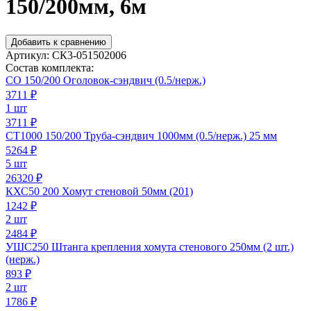
150/200мм, 6м
Добавить к сравнению
Артикул:
СК3-051502006
Состав комплекта:
СО 150/200 Оголовок-сэндвич (0.5/нерж.)
3711
₽
1 шт
3711 ₽
СТ1000 150/200 Труба-сэндвич 1000мм (0.5/нерж.) 25 мм
5264
₽
5 шт
26320 ₽
КХС50 200 Хомут стеновой 50мм (201)
1242
₽
2 шт
2484 ₽
УШС250 Штанга крепления хомута стенового 250мм (2 шт.)
(нерж.)
893
₽
2 шт
1786 ₽