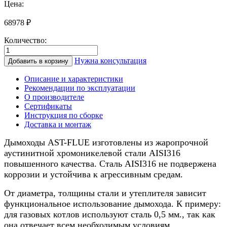
Цена:
68978
₽
Количество:
Количество
товара
Нужна консультация
Добавить в корзину
Дымоход
для
Описание и характеристики
котла
Рекомендации по эксплуатации
0,5/
О производителе
нерж.,
Сертификаты
150/200мм,
Инструкция по сборке
6м
Доставка и монтаж
Дымоходы AST-FLUE изготовлены из жаропрочной
аустинитной хромоникелевой стали AISI316
повышенного качества. Сталь AISI316 не подвержена
коррозии и устойчива к агрессивным средам.
От диаметра, толщины стали и утеплителя зависит
функциональное использование дымохода. К примеру:
для газовых котлов используют сталь 0,5 мм., так как
она отвечает всем необходимым условиям