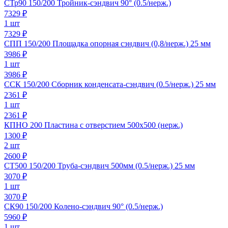
СТр90 150/200 Тройник-сэндвич 90° (0.5/нерж.)
7329
₽
1 шт
7329 ₽
СПП 150/200 Площадка опорная сэндвич (0,8/нерж.) 25 мм
3986
₽
1 шт
3986 ₽
ССК 150/200 Сборник конденсата-сэндвич (0.5/нерж.) 25 мм
2361
₽
1 шт
2361 ₽
КПНО 200 Пластина с отверстием 500х500 (нерж.)
1300
₽
2 шт
2600 ₽
СТ500 150/200 Труба-сэндвич 500мм (0.5/нерж.) 25 мм
3070
₽
1 шт
3070 ₽
СК90 150/200 Колено-сэндвич 90° (0.5/нерж.)
5960
₽
1 шт